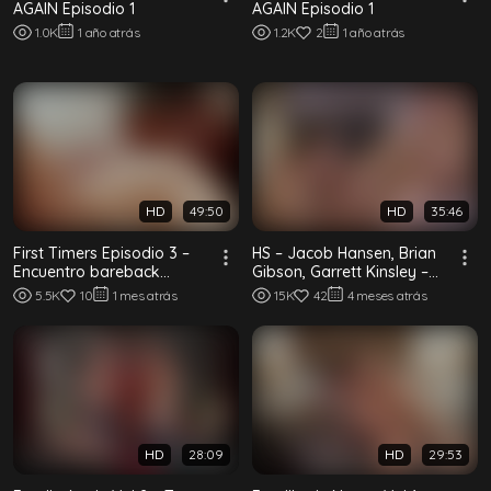
AGAIN Episodio 1
AGAIN Episodio 1
1.0K
1 año atrás
1.2K
2
1 año atrás
HD
49:50
HD
35:46
First Timers Episodio 3 –
HS – Jacob Hansen, Brian
Encuentro bareback
Gibson, Garrett Kinsley –
interracial entre twinks
La Casa del Lago: Episodio
5.5K
10
1 mes atrás
15K
42
4 meses atrás
Tres
HD
28:09
HD
29:53