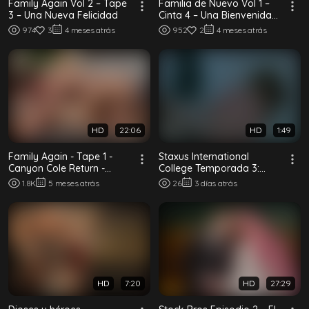
Family Again Vol 2 – Tape
Familia de Nuevo Vol 1 –
3 – Una Nueva Felicidad
Cinta 4 – Una Bienvenida
Apropiada
974
3
4 meses atrás
952
2
4 meses atrás
HD
22:06
HD
1:49
Family Again - Tape 1 -
Staxus International
Canyon Cole Return -
College Temporada 3:
Canyon Cole y Dylan Tides
Episode 2
1.8K
5 meses atrás
26
3 días atrás
HD
7:20
HD
27:29