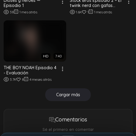
Dioses y héroes —
Stock Bros Episodio 2 – El
Episodio 1
twink nerd con gafas
recibe creampie de su
38
1 mes atrás
1.6K
1
1 mes atrás
compañero
HD
7:40
THE BOY NOAH Episodio 4
- Evaluación
3.7K
8
4 meses atrás
Cargar más
Comentarios
Sé el primero en comentar