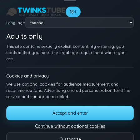
Tu nombre
18+
Language
Adults only
This site contains sexually explicit content. By entering, you
confirm that you meet the legal age requirement where you
are.
Cookies and privacy
We use optional cookies for audience measurement and
recommendations. Advertising and ad personalization fund the
service and cannot be disabled.
Accept and enter
INICIO
ÚNETE GRATIS
CONÉCTATE
AYUDA
CONDICIONES
DMCA
18 U.S.C. 2257
MANAGE COOKIES
Continue without optional cookies
Siéntate, mira y disfruta. Escríbenos con ideas, sugerencias o dudas.
Customize